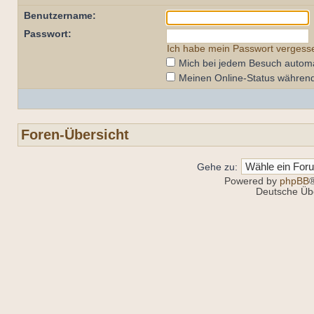
Benutzername:
Passwort:
Ich habe mein Passwort vergess
Mich bei jedem Besuch autom
Meinen Online-Status während
Foren-Übersicht
Gehe zu:
Powered by
phpBB
®
Deutsche Üb